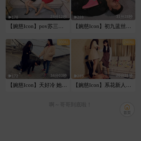
24分12秒
31分28秒
178
289
【婉慈Icon】pov苏三曼捌第一视角
【婉慈Icon】初九蓝丝恋足腿脚绞坐脸插嘴
300钻
240钻
34分03秒
20分28秒
172
285
【婉慈Icon】天好冷 她更冷
【婉慈Icon】系花新人双s皮鞋高跟纯踩踏
啊～哥哥到底啦！
首页