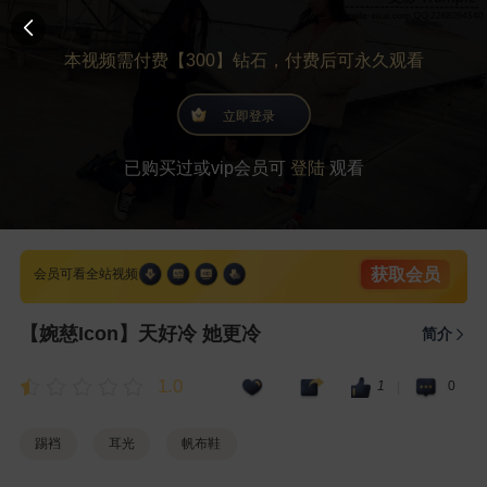
本视频需付费【300】钻石，付费后可永久观看
立即登录
已购买过或vip会员可
登陆
观看
获取会员
会员可看全站视频
【婉慈Icon】天好冷 她更冷
简介
1.0
1
0
|
踢裆
耳光
帆布鞋