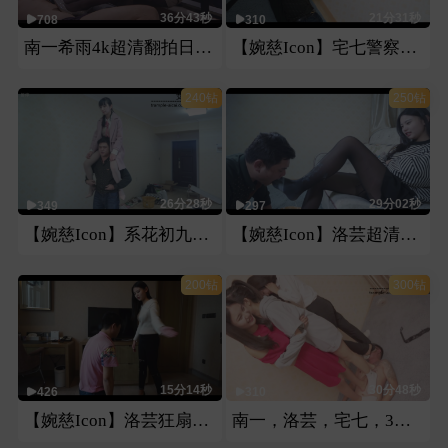
36分43秒
21分31秒
708
310
南一希雨4k超清翻拍日本番号片第二部
【婉慈Icon】宅七警察审犯人
240钻
250钻
26分28秒
29分02秒
349
297
【婉慈Icon】系花初九骑马骑脖子
【婉慈Icon】洛芸超清牛奶黑丝
200钻
300钻
15分14秒
30分48秒
426
310
【婉慈Icon】洛芸狂扇家务奴耳光
南一，洛芸，宅七，3人白袜运动鞋调教