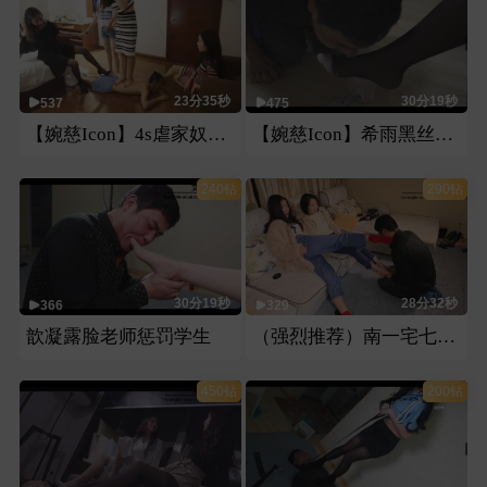
23分35秒
30分19秒
537
475
【婉慈Icon】4s虐家奴（此部视频有玉娘）
【婉慈Icon】希雨黑丝花式喂食羞辱
240钻
290钻
30分19秒
28分32秒
366
329
歆凝露脸老师惩罚学生
（强烈推荐）南一宅七棉袜裸足虐脸
450钻
200钻