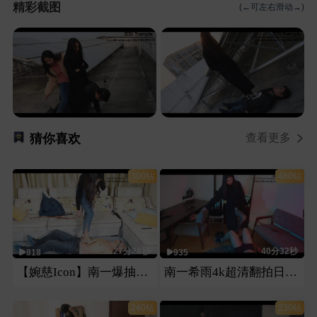
精彩截图
(←可左右滑动→)
猜你喜欢
查看更多
300钻
480钻
27分28秒
40分32秒
818
935
【婉慈Icon】南一爆抽刑奴（大片第一部）
南一希雨4k超清翻拍日本番号片第一部
240钻
230钻