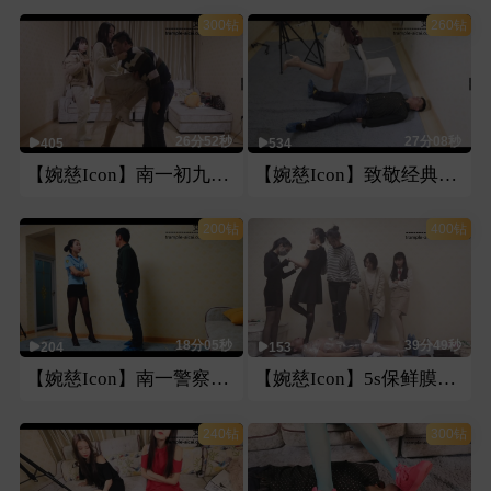
300钻
260钻
26分52秒
27分08秒
405
534
【婉慈Icon】南一初九暴力踢踹
【婉慈Icon】致敬经典曼捌多视角踢裆
200钻
400钻
18分05秒
39分49秒
204
153
【婉慈Icon】南一警察羞辱耳光
【婉慈Icon】5s保鲜膜包暴力踩踏
240钻
300钻